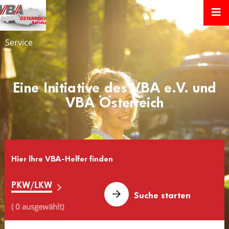
Service
Eine Initiative des VBA e.V. und
VBA Österreich
Hier lhre VBA-Helfer finden
PKW/LKW
( 0 ausgewählt)