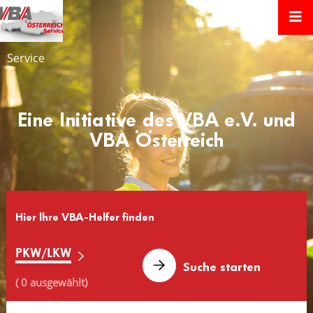
Service
Eine Initiative des VBA e.V. und
VBA Österreich
Hier lhre VBA-Helfer finden
PKW/LKW
( 0 ausgewählt)