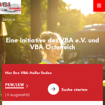
Service
Eine Initiative des VBA e.V. und
VBA Österreich
Hier lhre VBA-Helfer finden
PKW/LKW
( 0 ausgewählt)