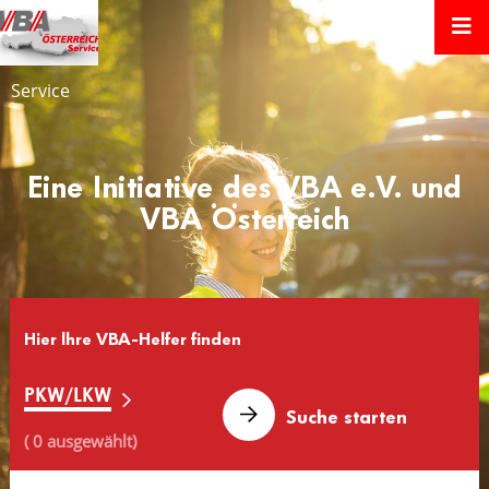
Service
Eine Initiative des VBA e.V. und
VBA Österreich
Hier lhre VBA-Helfer finden
PKW/LKW
( 0 ausgewählt)