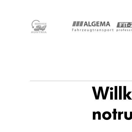
Will
notru