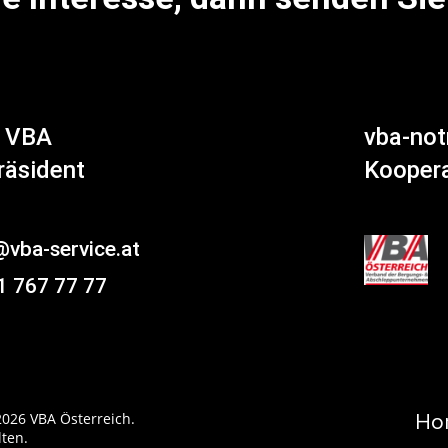
z VBA
vba-notr
räsident
Koopera
@vba-service.at
1 767 77 77
2026 VBA Österreich.
Ho
lten.