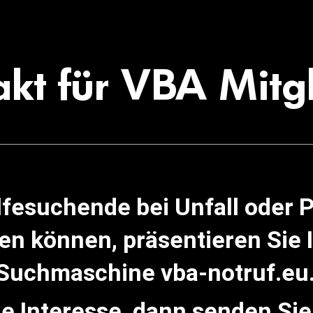
kt für VBA Mitg
lfesuchende bei Unfall oder 
ren können, präsentieren Sie
Suchmaschine vba-notruf.eu
e Interesse, dann senden Sie