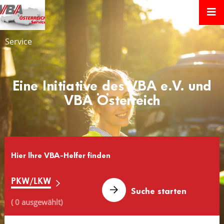
Service
Eine Initiative des VBA e.V. und
VBA Österreich
Hier lhre VBA-Helfer finden
PKW/LKW
( 0 ausgewählt)