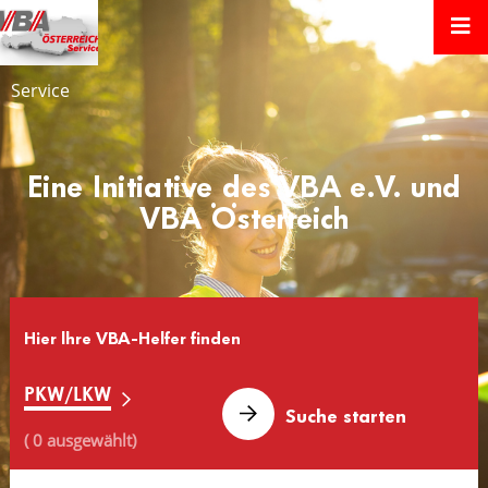
Service
Eine Initiative des VBA e.V. und
VBA Österreich
Hier lhre VBA-Helfer finden
PKW/LKW
( 0 ausgewählt)