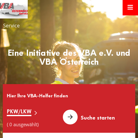
Service
Eine Initiative des VBA e.V. und
VBA Österreich
Hier lhre VBA-Helfer finden
PKW/LKW
( 0 ausgewählt)