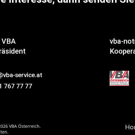
z VBA
vba-notr
räsident
Koopera
@vba-service.at
1 767 77 77
2026 VBA Österreich.
Ho
lten.