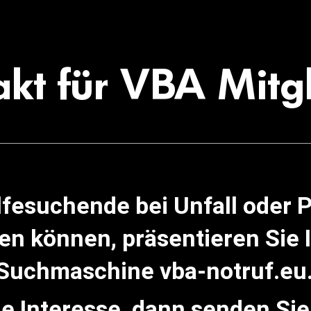
kt für VBA Mitg
lfesuchende bei Unfall oder 
ren können, präsentieren Sie
Suchmaschine vba-notruf.eu
e Interesse, dann senden Sie