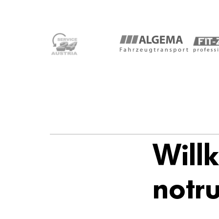
Will
notru