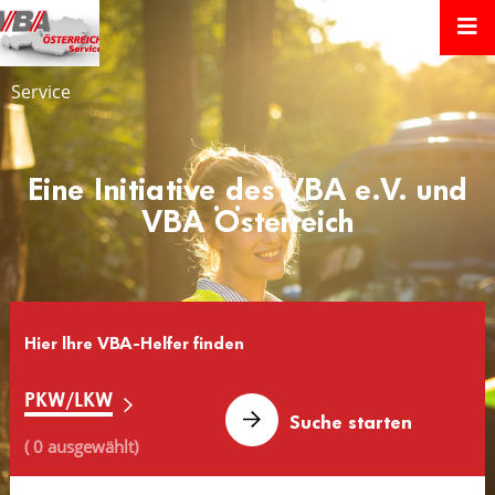
Service
Eine Initiative des VBA e.V. und
VBA Österreich
Hier lhre VBA-Helfer finden
PKW/LKW
( 0 ausgewählt)